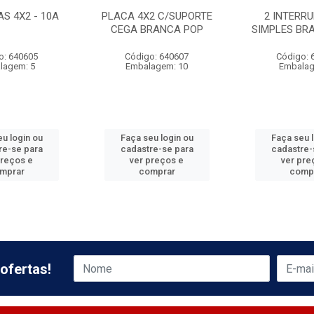
S 4X2 - 10A
PLACA 4X2 C/SUPORTE
2 INTERR
CEGA BRANCA POP
SIMPLES BRA
o: 640605
Código: 640607
Código: 
lagem: 5
Embalagem: 10
Embalag
u login ou
Faça seu login ou
Faça seu 
re-se para
cadastre-se para
cadastre-
preços e
ver preços e
ver pre
mprar
comprar
comp
ofertas!