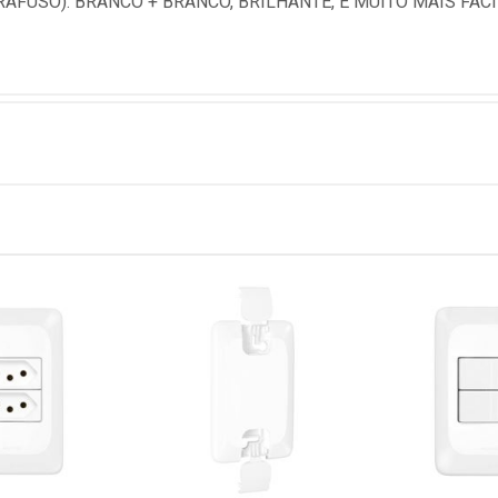
AFUSO). BRANCO + BRANCO, BRILHANTE, E MUITO MAIS FAC