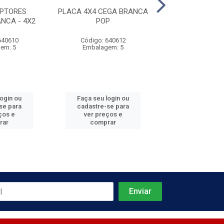
UPTORES
PLACA 4X4 CEGA BRANCA
3 INTERRUP
NCA - 4X2
POP
SIMPLES 4X2 BR
640610
Código: 640612
Código: 640
em: 5
Embalagem: 5
Embalagem
login ou
Faça seu login ou
Faça seu log
se para
cadastre-se para
cadastre-se 
ços e
ver preços e
ver preços
rar
comprar
comprar