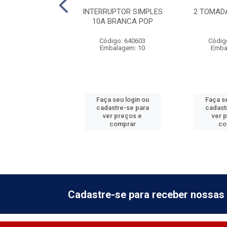
TERRUPTORES
INTERRUPTOR SIMPLES
2 TOMADA
 4X2 BRANCA POP
10A BRANCA POP
digo: 640613
Código: 640603
Códig
balagem: 5
Embalagem: 10
Emba
 seu login ou
Faça seu login ou
Faça se
astre-se para
cadastre-se para
cadast
er preços e
ver preços e
ver 
comprar
comprar
co
Cadastre-se para receber nossas 