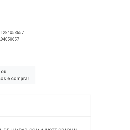
891284058657
1284058657
 ou
ços e comprar