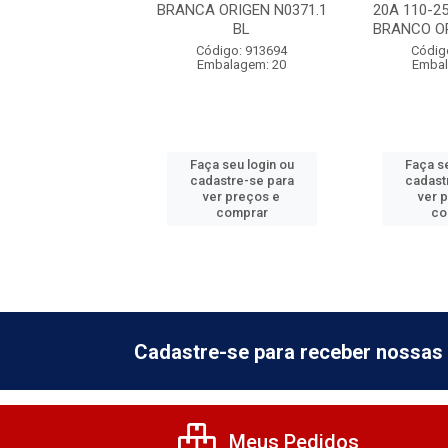
 BRANCA ORIGEN
BRANCA ORIGEN N0371.1
20A 110-2
0371.21 BL
BL
BRANCO OR
digo: 913801
Código: 913694
Códig
balagem: 20
Embalagem: 20
Embal
 seu login ou
Faça seu login ou
Faça se
astre-se para
cadastre-se para
cadast
er preços e
ver preços e
ver 
comprar
comprar
co
Cadastre-se para receber nossas 
Meus Pedidos