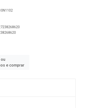
010N1102
427238268620
7238268620
 ou
ços e comprar