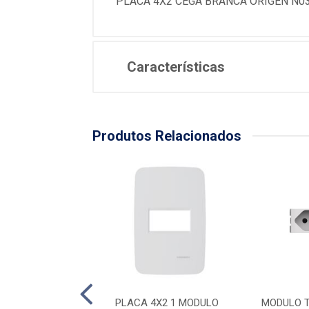
PLACA 4X2 CEGA BRANCA ORIGEN N03
Características
Produtos Relacionados
X2 1 MODULO + 1
PLACA 4X2 1 MODULO
MODULO 