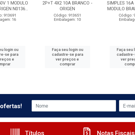
50V 1 MODULO
2P+T 4X2 10A BRANCO -
SIMPLES 16A 
IGEN N0136...
ORIGEN
MODULO BRAN
o: 913691
Código: 913651
Código: 
agem: 16
Embalagem: 10
Embalag
u login ou
Faça seu login ou
Faça seu 
re-se para
cadastre-se para
cadastre-
preços e
ver preços e
ver pre
mprar
comprar
comp
ofertas!
Títulos
Notas Fiscais