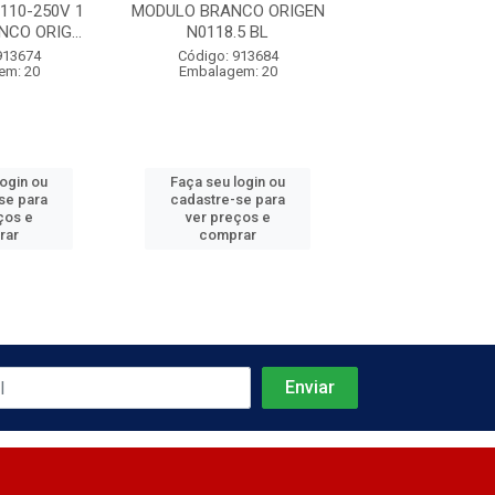
110-250V 1
MODULO BRANCO ORIGEN
MODULO BRANCA
CO ORIG...
N0118.5 BL
N0371.21 
913674
Código: 913684
Código: 913
em: 20
Embalagem: 20
Embalagem:
login ou
Faça seu login ou
Faça seu log
se para
cadastre-se para
cadastre-se 
ços e
ver preços e
ver preços
rar
comprar
comprar