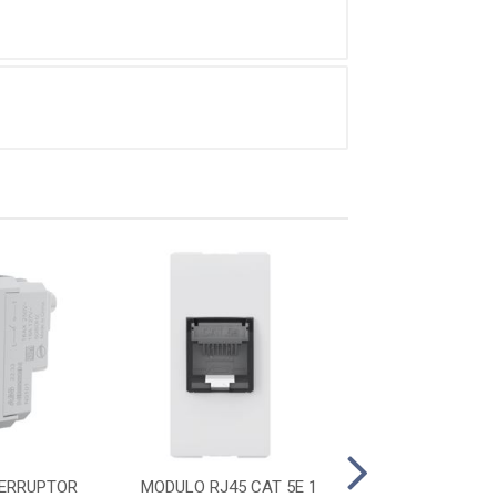
ERRUPTOR
MODULO RJ45 CAT 5E 1
PLACA 4X2 1 MO