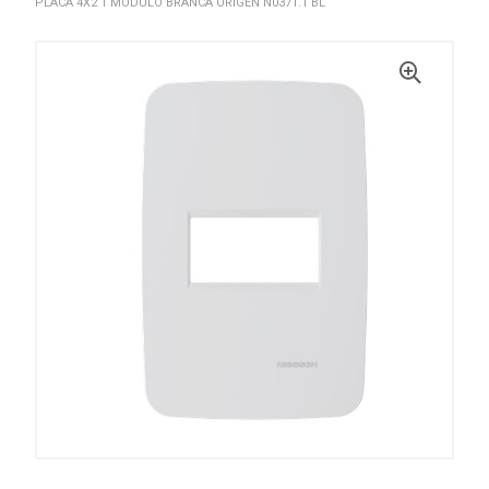
PLACA 4X2 1 MODULO BRANCA ORIGEN N0371.1 BL