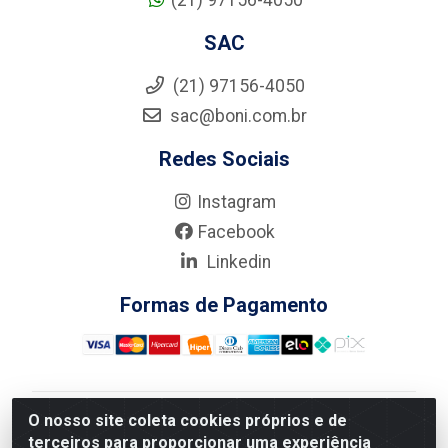
(21) 97156-4050
SAC
(21) 97156-4050
sac@boni.com.br
Redes Sociais
Instagram
Facebook
Linkedin
Formas de Pagamento
O nosso site coleta cookies próprios e de
Nova Boni Distribuidora de Material de Construção LTDA
terceiros para proporcionar uma experiência
- Rua Alice Tibiriçá, 330 - Vila Da Penha, Rio de