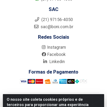
SAC
(21) 97156-4050
sac@boni.com.br
Redes Sociais
Instagram
Facebook
Linkedin
Formas de Pagamento
O nosso site coleta cookies próprios e de
Nova Boni Distribuidora de Material de Construção LTDA
terceiros para proporcionar uma experiência
- Rua Alice Tibiriçá, 330 - Vila Da Penha, Rio de