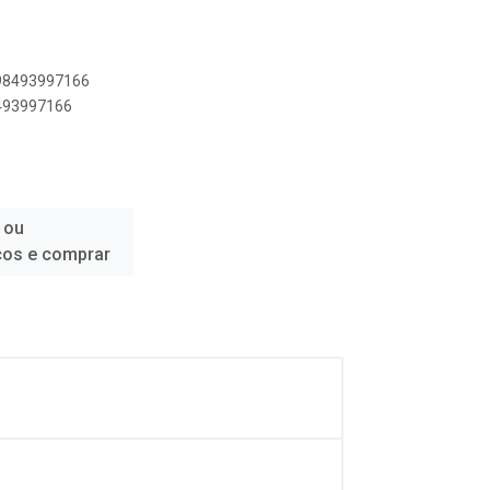
898493997166
8493997166
 ou
ços e comprar