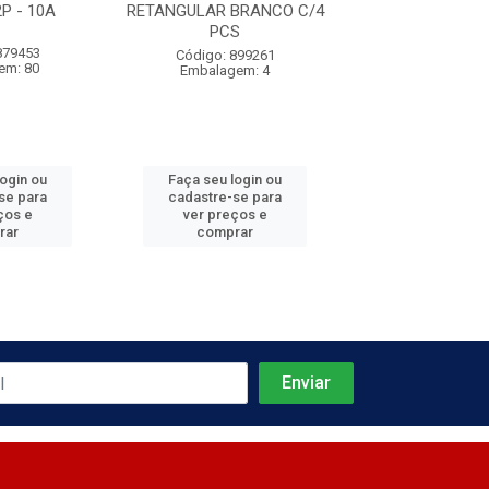
P - 10A
RETANGULAR BRANCO C/4
10A
PCS
879453
Código: 639
Código: 899261
em: 80
Embalagem:
Embalagem: 4
login ou
Faça seu login ou
Faça seu log
se para
cadastre-se para
cadastre-se 
ços e
ver preços e
ver preços
rar
comprar
comprar