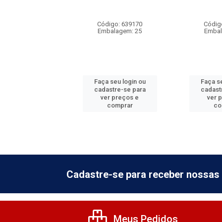
10A
digo: 639180
Código: 639170
Códig
balagem: 25
Embalagem: 25
Embal
 seu login ou
Faça seu login ou
Faça se
astre-se para
cadastre-se para
cadast
er preços e
ver preços e
ver 
comprar
comprar
co
Cadastre-se para receber nossas 
Meus Pedidos