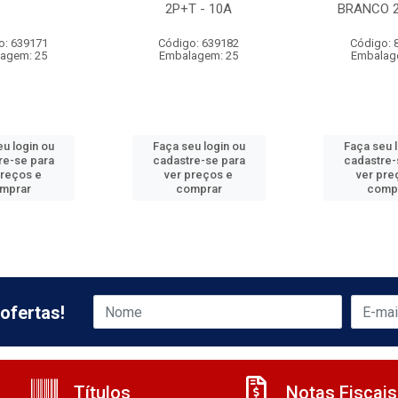
2P+T - 10A
BRANCO 2
o: 639171
Código: 639182
Código: 
agem: 25
Embalagem: 25
Embalag
u login ou
Faça seu login ou
Faça seu 
re-se para
cadastre-se para
cadastre-
preços e
ver preços e
ver pre
mprar
comprar
comp
ofertas!
Títulos
Notas Fiscais