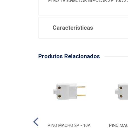
PINO TRIANGULAR BIPOLAR 2P 10A 
Características
Produtos Relacionados
MEA BRANCO 2P -
PINO MACHO 2P - 10A
PINO MAC