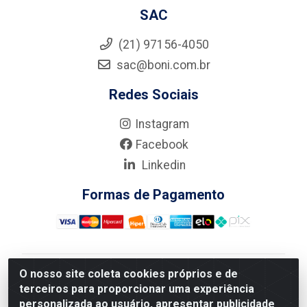
SAC
(21) 97156-4050
sac@boni.com.br
Redes Sociais
Instagram
Facebook
Linkedin
Formas de Pagamento
O nosso site coleta cookies próprios e de
Nova Boni Distribuidora de Material de Construção LTDA
terceiros para proporcionar uma experiência
- Rua Alice Tibiriçá, 330 - Vila Da Penha, Rio de
personalizada ao usuário, apresentar publicidade
Janeiro/RJ - CEP: 21.210-110 - CNPJ: 11.003.135/0001-