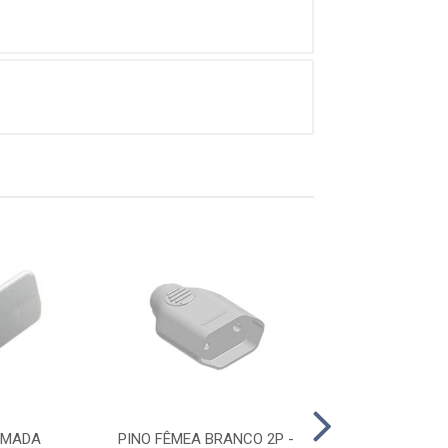
OMADA
PINO FÊMEA BRANCO 2P -
PINO FÊMEA BRA