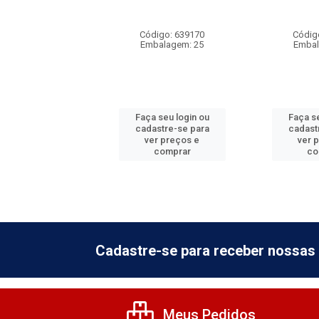
20A
digo: 639181
Código: 639170
Códig
balagem: 25
Embalagem: 25
Embal
 seu login ou
Faça seu login ou
Faça se
astre-se para
cadastre-se para
cadast
er preços e
ver preços e
ver 
comprar
comprar
co
Cadastre-se para receber nossas 
Meus Pedidos