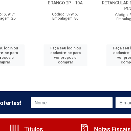
BRANCO 2P - 10A
RETANGULAR 
PC
o: 639171
Código: 879453
Código: 
agem: 25
Embalagem: 80
Embalag
u login ou
Faça seu login ou
Faça seu 
re-se para
cadastre-se para
cadastre-
preços e
ver preços e
ver pre
mprar
comprar
comp
ofertas!
Títulos
Notas Fiscais