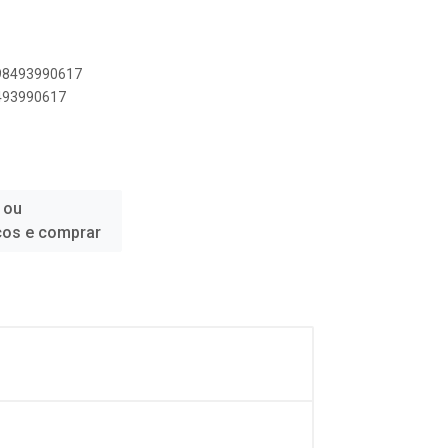
898493990617
8493990617
 ou
ços e comprar