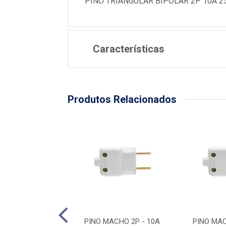
PINO TRIANGULAR BIPOLAR 2P 10A 
Características
Produtos Relacionados
MEA BRANCO 2P -
PINO MACHO 2P - 10A
PINO MAC