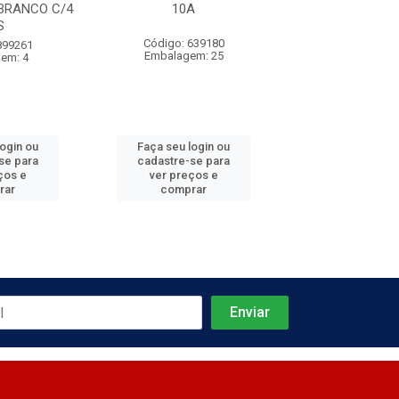
BRANCO C/4
10A
20A
S
Código: 639180
Código: 639
899261
Embalagem: 25
Embalagem:
em: 4
login ou
Faça seu login ou
Faça seu log
se para
cadastre-se para
cadastre-se 
ços e
ver preços e
ver preços
rar
comprar
comprar