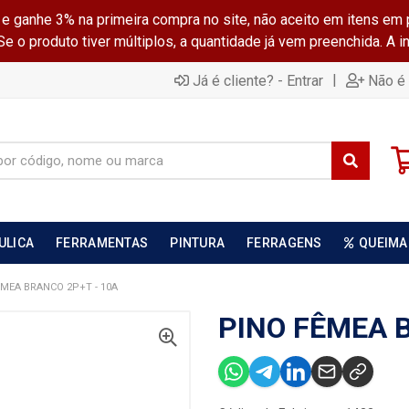
ganhe 3% na primeira compra no site, não aceito em itens em 
 o produto tiver múltiplos, a quantidade já vem preenchida. A 
|
Já é cliente? - Entrar
Não é 
ULICA
FERRAMENTAS
PINTURA
FERRAGENS
QUEIMA
ÊMEA BRANCO 2P+T - 10A
PINO FÊMEA 