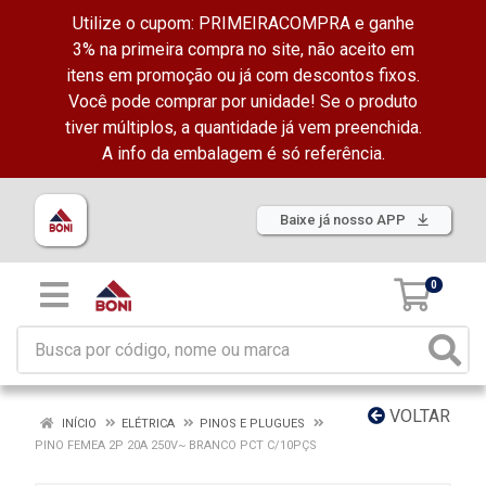
Utilize o cupom: PRIMEIRACOMPRA e ganhe
3% na primeira compra no site, não aceito em
itens em promoção ou já com descontos fixos.
Você pode comprar por unidade! Se o produto
tiver múltiplos, a quantidade já vem preenchida.
A info da embalagem é só referência.
Baixe já nosso APP
0
VOLTAR
INÍCIO
ELÉTRICA
PINOS E PLUGUES
PINO FEMEA 2P 20A 250V~ BRANCO PCT C/10PÇS