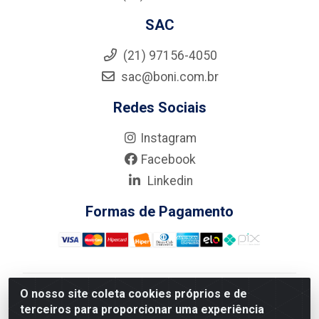
SAC
(21) 97156-4050
sac@boni.com.br
Redes Sociais
Instagram
Facebook
Linkedin
Formas de Pagamento
O nosso site coleta cookies próprios e de
Nova Boni Distribuidora de Material de Construção LTDA
terceiros para proporcionar uma experiência
- Rua Alice Tibiriçá, 330 - Vila Da Penha, Rio de