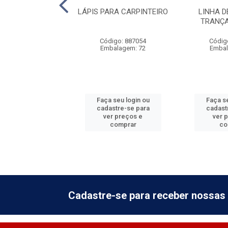
A INDIVIDUAL -
LÁPIS PARA CARPINTEIRO
LINHA D
3/4''
TRANÇA
digo: 874601
Código: 887054
Códig
balagem: 10
Embalagem: 72
Embal
 seu login ou
Faça seu login ou
Faça se
astre-se para
cadastre-se para
cadast
er preços e
ver preços e
ver 
comprar
comprar
co
Cadastre-se para receber nossas 