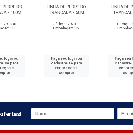
E PEDREIRO
LINHA DE PEDREIRO
LINHA DE 
DA - 100M
TRANÇADA - 50M
TRANÇAD
o: 797030
Código: 797031
Código: 
agem: 12
Embalagem: 12
Embalag
u login ou
Faça seu login ou
Faça seu 
re-se para
cadastre-se para
cadastre-
preços e
ver preços e
ver pre
mprar
comprar
comp
ofertas!