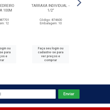
PEDREIRO
TARRAXA INDIVIDUAL -
TARRAXA INDIV
A 100M
1/2''
3/4''
887701
Código: 874600
Código: 874
em: 12
Embalagem: 10
Embalagem:
login ou
Faça seu login ou
Faça seu log
se para
cadastre-se para
cadastre-se 
ços e
ver preços e
ver preços
rar
comprar
comprar