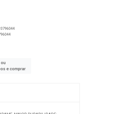
893796044
3796044
 ou
ços e comprar