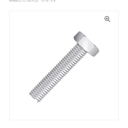
BRANCO C/100 PÇS. - 5/16” X 4”