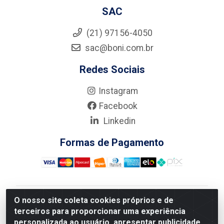
SAC
(21) 97156-4050
sac@boni.com.br
Redes Sociais
Instagram
Facebook
Linkedin
Formas de Pagamento
O nosso site coleta cookies próprios e de
Nova Boni Distribuidora de Material de Construção LTDA
terceiros para proporcionar uma experiência
- Rua Alice Tibiriçá, 330 - Vila Da Penha, Rio de
personalizada ao usuário, apresentar publicidade
Janeiro/RJ - CEP: 21.210-110 - CNPJ: 11.003.135/0001-