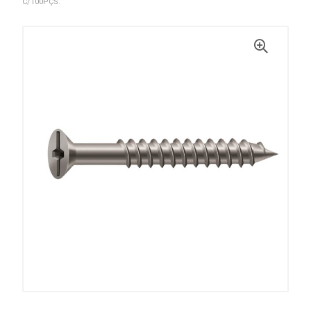
C/100PÇS.