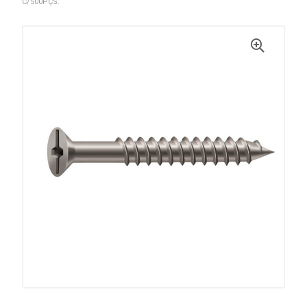
C/500PÇS.