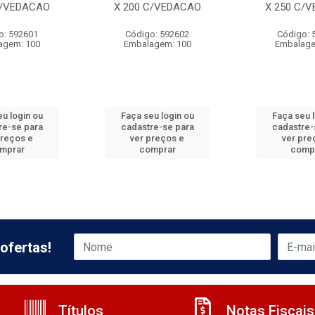
C/VEDACAO
X 200 C/VEDACAO
X 250 C/
o: 592601
Código: 592602
Código: 
agem: 100
Embalagem: 100
Embalage
u login ou
Faça seu login ou
Faça seu 
re-se para
cadastre-se para
cadastre-
preços e
ver preços e
ver pre
mprar
comprar
comp
ofertas!
Títulos
Notas Fiscais