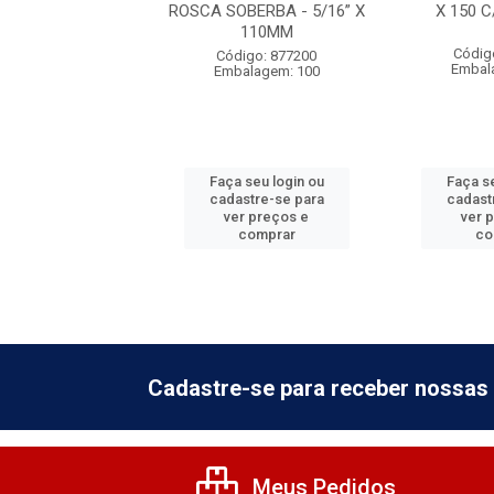
0 C/VEDACAO
ROSCA SOBERBA - 5/16” X
X 150 
110MM
digo: 592605
Códig
Código: 877200
alagem: 100
Embal
Embalagem: 100
 seu login ou
Faça seu login ou
Faça se
astre-se para
cadastre-se para
cadast
er preços e
ver preços e
ver 
comprar
comprar
co
Cadastre-se para receber nossas 
Meus Pedidos