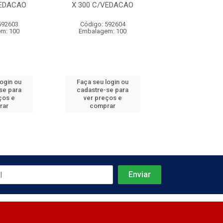
VEDACAO
X 300 C/VEDACAO
X 350 C/VE
592603
Código: 592604
Código: 592
m: 100
Embalagem: 100
Embalagem:
login ou
Faça seu login ou
Faça seu log
se para
cadastre-se para
cadastre-se 
ços e
ver preços e
ver preços
rar
comprar
comprar