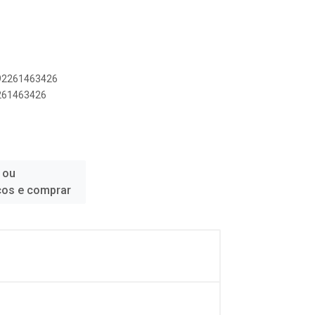
892261463426
2261463426
 ou
ços e comprar