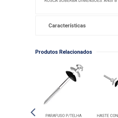
ROSCA SOBERBA DIMENSOES: ANSI B
Características
Produtos Relacionados
ONJ P/TELHA 1/4
PARAFUSO P/TELHA
HASTE CON