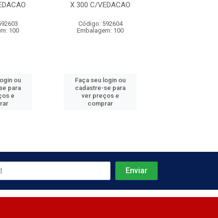
VEDACAO
X 300 C/VEDACAO
X 350 C/VE
592603
Código: 592604
Código: 592
m: 100
Embalagem: 100
Embalagem:
login ou
Faça seu login ou
Faça seu log
se para
cadastre-se para
cadastre-se 
ços e
ver preços e
ver preços
rar
comprar
comprar