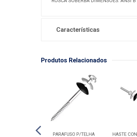
ROSCA SOBERBA DIMENSOES: ANSI B
Características
Produtos Relacionados
ONJ P/TELHA 1/4
PARAFUSO P/TELHA
HASTE CON