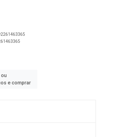
892261463365
2261463365
 ou
ços e comprar