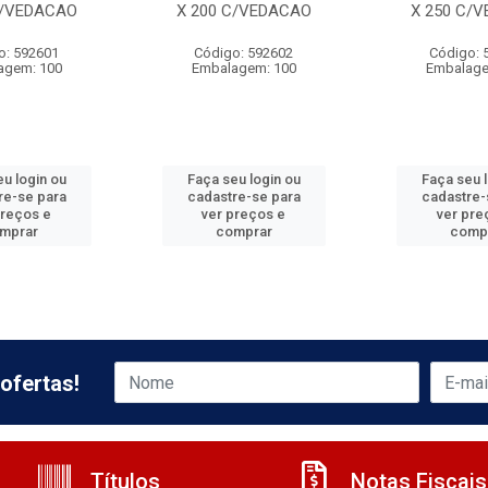
C/VEDACAO
X 200 C/VEDACAO
X 250 C/
o: 592601
Código: 592602
Código: 
agem: 100
Embalagem: 100
Embalage
u login ou
Faça seu login ou
Faça seu 
re-se para
cadastre-se para
cadastre-
preços e
ver preços e
ver pre
mprar
comprar
comp
ofertas!
Títulos
Notas Fiscais