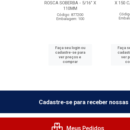
0 C/VEDACAO
ROSCA SOBERBA - 5/16” X
X 150 
110MM
digo: 592605
Códig
Código: 877200
alagem: 100
Embal
Embalagem: 100
 seu login ou
Faça seu login ou
Faça se
astre-se para
cadastre-se para
cadast
er preços e
ver preços e
ver 
comprar
comprar
co
Cadastre-se para receber nossas 
Meus Pedidos