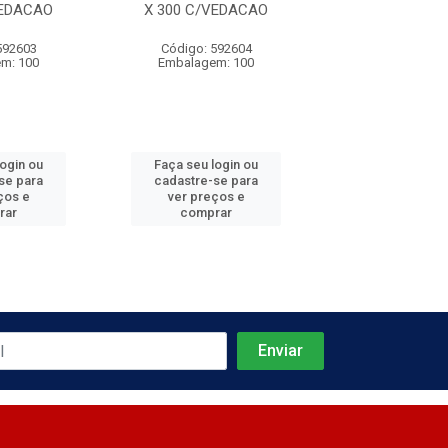
VEDACAO
X 300 C/VEDACAO
X 350 C/VE
592603
Código: 592604
Código: 592
m: 100
Embalagem: 100
Embalagem:
login ou
Faça seu login ou
Faça seu log
se para
cadastre-se para
cadastre-se 
ços e
ver preços e
ver preços
rar
comprar
comprar