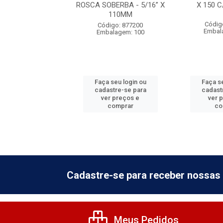
0 C/VEDACAO
ROSCA SOBERBA - 5/16” X
X 150 
110MM
digo: 592605
Códig
Código: 877200
alagem: 100
Embal
Embalagem: 100
 seu login ou
Faça seu login ou
Faça se
astre-se para
cadastre-se para
cadast
er preços e
ver preços e
ver 
comprar
comprar
co
Cadastre-se para receber nossas 
Meus Pedidos