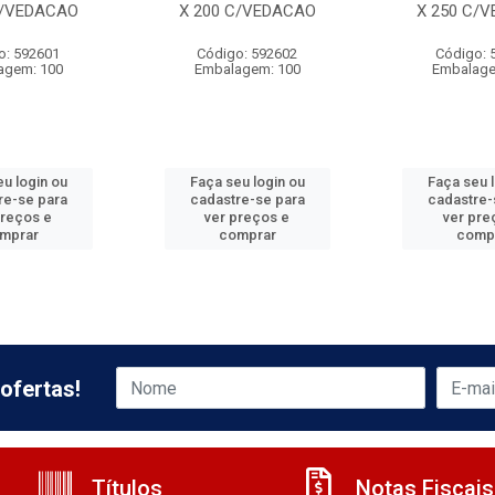
C/VEDACAO
X 200 C/VEDACAO
X 250 C/
o: 592601
Código: 592602
Código: 
agem: 100
Embalagem: 100
Embalage
u login ou
Faça seu login ou
Faça seu 
re-se para
cadastre-se para
cadastre-
preços e
ver preços e
ver pre
mprar
comprar
comp
ofertas!
Títulos
Notas Fiscais