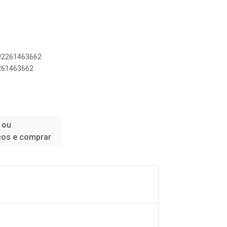
892261463662
2261463662
 ou
ços e comprar