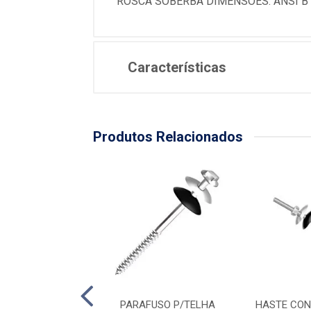
ROSCA SOBERBA DIMENSOES: ANSI B
Características
Produtos Relacionados
ONJ P/TELHA 1/4
PARAFUSO P/TELHA
HASTE CON