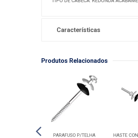
TIPO DE CABECA: REDONDA ACABAM
Características
Produtos Relacionados
ONJ P/TELHA 1/4
PARAFUSO P/TELHA
HASTE CON