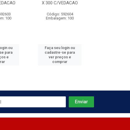
VEDACAO
X 300 C/VEDACAO
X 350 C/VE
592603
Código: 592604
Código: 592
m: 100
Embalagem: 100
Embalagem:
login ou
Faça seu login ou
Faça seu log
se para
cadastre-se para
cadastre-se 
ços e
ver preços e
ver preços
rar
comprar
comprar