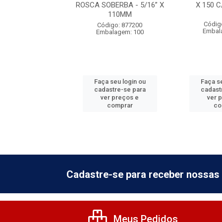
0 C/VEDACAO
ROSCA SOBERBA - 5/16” X
X 150 
110MM
digo: 592605
Códig
Código: 877200
alagem: 100
Embal
Embalagem: 100
 seu login ou
Faça seu login ou
Faça se
astre-se para
cadastre-se para
cadast
er preços e
ver preços e
ver 
comprar
comprar
co
Cadastre-se para receber nossas 
Meus Pedidos