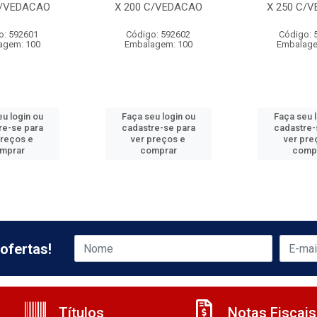
C/VEDACAO
X 200 C/VEDACAO
X 250 C/
o: 592601
Código: 592602
Código: 
agem: 100
Embalagem: 100
Embalage
u login ou
Faça seu login ou
Faça seu 
re-se para
cadastre-se para
cadastre-
preços e
ver preços e
ver pre
mprar
comprar
comp
ofertas!
Títulos
Notas Fiscais