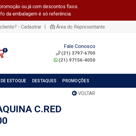
promoção ou já com descontos fixos.
info da embalagem é só referência.
|
cliente? - Cadastrar
Área do Representante
Fale Conosco
0
(21) 3797-6700
(21) 97156-4050
 DE ESTOQUE
DESTAQUES
PROMOÇÕES
VOLTAR
QUINA C.RED
00