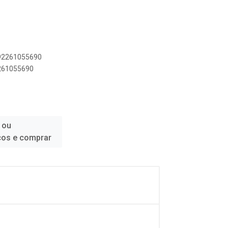
892261055690
2261055690
 ou
ços e comprar