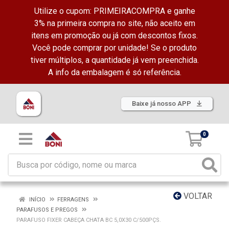
Utilize o cupom: PRIMEIRACOMPRA e ganhe
3% na primeira compra no site, não aceito em
itens em promoção ou já com descontos fixos.
Você pode comprar por unidade! Se o produto
tiver múltiplos, a quantidade já vem preenchida.
A info da embalagem é só referência.
Baixe já nosso APP
0
VOLTAR
INÍCIO
FERRAGENS
PARAFUSOS E PREGOS
PARAFUSO FIXER CABEÇA CHATA BC 5,0X30 C/500PÇS.