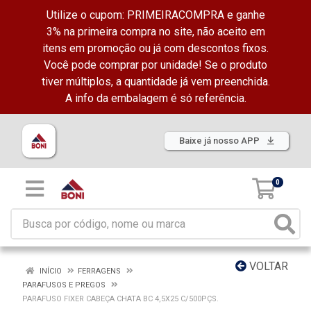
Utilize o cupom: PRIMEIRACOMPRA e ganhe
3% na primeira compra no site, não aceito em
itens em promoção ou já com descontos fixos.
Você pode comprar por unidade! Se o produto
tiver múltiplos, a quantidade já vem preenchida.
A info da embalagem é só referência.
Baixe já nosso APP
0
VOLTAR
INÍCIO
FERRAGENS
PARAFUSOS E PREGOS
PARAFUSO FIXER CABEÇA CHATA BC 4,5X25 C/500PÇS.