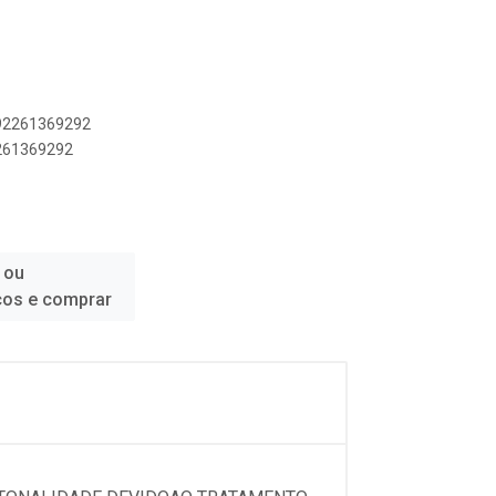
1
892261369292
2261369292
 ou
ços e comprar