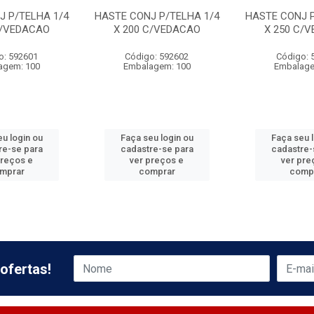
J P/TELHA 1/4
HASTE CONJ P/TELHA 1/4
HASTE CONJ P
C/VEDACAO
X 200 C/VEDACAO
X 250 C/
o: 592601
Código: 592602
Código: 
agem: 100
Embalagem: 100
Embalage
u login ou
Faça seu login ou
Faça seu 
re-se para
cadastre-se para
cadastre-
preços e
ver preços e
ver pre
mprar
comprar
comp
ofertas!