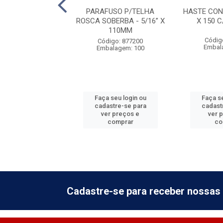
ONJ P/TELHA 1/4
PARAFUSO P/TELHA
HASTE CON
0 C/VEDACAO
ROSCA SOBERBA - 5/16” X
X 150 
110MM
digo: 592605
Códig
Código: 877200
alagem: 100
Embal
Embalagem: 100
 seu login ou
Faça seu login ou
Faça se
astre-se para
cadastre-se para
cadast
er preços e
ver preços e
ver 
comprar
comprar
co
Cadastre-se para receber nossas 