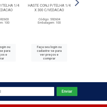
/TELHA 1/4
HASTE CONJ P/TELHA 1/4
HASTE CONJ P/T
VEDACAO
X 300 C/VEDACAO
X 350 C/VE
592603
Código: 592604
Código: 592
m: 100
Embalagem: 100
Embalagem:
login ou
Faça seu login ou
Faça seu log
se para
cadastre-se para
cadastre-se 
ços e
ver preços e
ver preços
rar
comprar
comprar