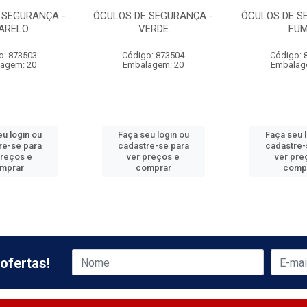
 SEGURANÇA -
ÓCULOS DE SEGURANÇA -
ÓCULOS DE S
ARELO
VERDE
FU
o: 873503
Código: 873504
Código: 
agem: 20
Embalagem: 20
Embalag
u login ou
Faça seu login ou
Faça seu 
re-se para
cadastre-se para
cadastre-
preços e
ver preços e
ver pre
mprar
comprar
comp
ofertas!