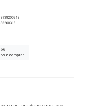
898938200318
8938200318
 ou
ços e comprar