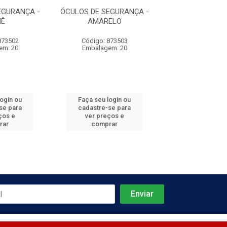
EGURANÇA -
ÓCULOS DE SEGURANÇA -
ÓCULOS DE SEG
MÊ
AMARELO
VERDE
873502
Código: 873503
Código: 873
em: 20
Embalagem: 20
Embalagem:
login ou
Faça seu login ou
Faça seu log
se para
cadastre-se para
cadastre-se 
ços e
ver preços e
ver preços
rar
comprar
comprar