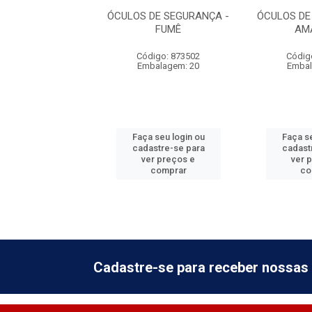
DE SEGURANÇA -
ÓCULOS DE SEGURANÇA -
ÓCULOS DE
VERDE
FUMÊ
AM
digo: 873504
Código: 873502
Códig
balagem: 20
Embalagem: 20
Embal
 seu login ou
Faça seu login ou
Faça se
astre-se para
cadastre-se para
cadast
er preços e
ver preços e
ver 
comprar
comprar
co
Cadastre-se para receber nossas 