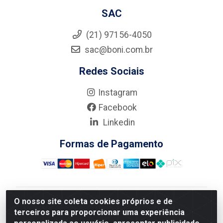
SAC
(21) 97156-4050
sac@boni.com.br
Redes Sociais
Instagram
Facebook
Linkedin
Formas de Pagamento
O nosso site coleta cookies próprios e de
Nova Boni Distribuidora de Material de Construção LTDA
terceiros para proporcionar uma experiência
- Rua Alice Tibiriçá, 330 - Vila Da Penha, Rio de