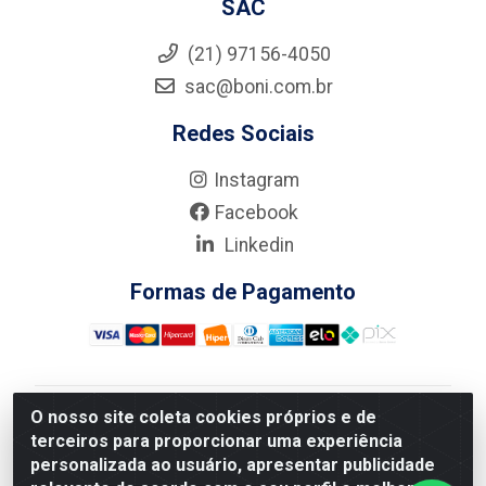
SAC
(21) 97156-4050
sac@boni.com.br
Redes Sociais
Instagram
Facebook
Linkedin
Formas de Pagamento
O nosso site coleta cookies próprios e de
Nova Boni Distribuidora de Material de Construção LTDA
terceiros para proporcionar uma experiência
- Rua Alice Tibiriçá, 330 - Vila Da Penha, Rio de
personalizada ao usuário, apresentar publicidade
Janeiro/RJ - CEP: 21.210-110 - CNPJ: 11.003.135/0001-