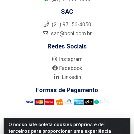
SAC
(21) 97156-4050
sac@boni.com.br
Redes Sociais
Instagram
Facebook
Linkedin
Formas de Pagamento
O nosso site coleta cookies próprios e de
Nova Boni Distribuidora de Material de Construção LTDA
terceiros para proporcionar uma experiência
- Rua Alice Tibiriçá, 330 - Vila Da Penha, Rio de