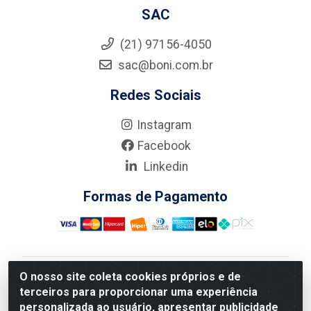
SAC
(21) 97156-4050
sac@boni.com.br
Redes Sociais
Instagram
Facebook
Linkedin
Formas de Pagamento
O nosso site coleta cookies próprios e de
Nova Boni Distribuidora de Material de Construção LTDA
terceiros para proporcionar uma experiência
- Rua Alice Tibiriçá, 330 - Vila Da Penha, Rio de
personalizada ao usuário, apresentar publicidade
Janeiro/RJ - CEP: 21.210-110 - CNPJ: 11.003.135/0001-