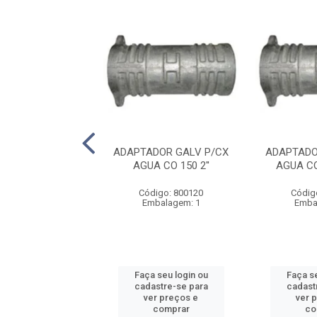
DOR GALV P/CX
ADAPTADOR GALV P/CX
ADAPTADO
A CO 200 3''
AGUA CO 150 2''
AGUA CO
digo: 800230
Código: 800120
Códig
balagem: 1
Embalagem: 1
Emba
 seu login ou
Faça seu login ou
Faça se
astre-se para
cadastre-se para
cadast
er preços e
ver preços e
ver 
comprar
comprar
co