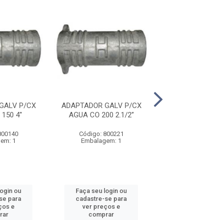
GALV P/CX
ADAPTADOR GALV P/CX
ADAPTADOR GA
150 4''
AGUA CO 200 2.1/2”
AGUA CO 200
800140
Código: 800221
Código: 800
em: 1
Embalagem: 1
Embalagem
login ou
Faça seu login ou
Faça seu log
se para
cadastre-se para
cadastre-se 
ços e
ver preços e
ver preços
rar
comprar
comprar