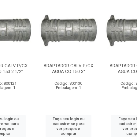
R GALV P/CX
ADAPTADOR GALV P/CX
ADAPTADOR 
 150 2.1/2”
AGUA CO 150 3''
AGUA CO 
o: 800121
Código: 800130
Código: 
lagem: 1
Embalagem: 1
Embalag
u login ou
Faça seu login ou
Faça seu 
re-se para
cadastre-se para
cadastre-
preços e
ver preços e
ver pre
mprar
comprar
comp