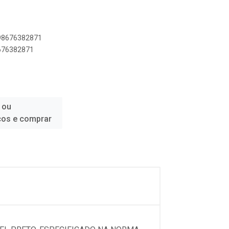
898676382871
8676382871
 ou
ços e comprar