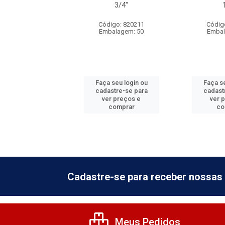
1/2''
3/4''
digo: 820220
Código: 820211
Códig
balagem: 50
Embalagem: 50
Embal
 seu login ou
Faça seu login ou
Faça se
astre-se para
cadastre-se para
cadast
er preços e
ver preços e
ver 
comprar
comprar
co
Cadastre-se para receber nossas 
Meus Pedidos