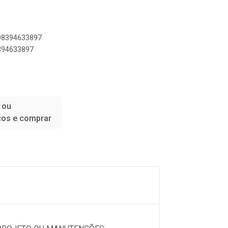
898394633897
8394633897
 ou
ços e comprar