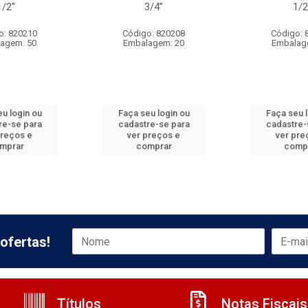
1/2''
3/4”
1/2
o: 820210
Código: 820208
Código: 
agem: 50
Embalagem: 20
Embalag
u login ou
Faça seu login ou
Faça seu 
re-se para
cadastre-se para
cadastre-
preços e
ver preços e
ver pre
mprar
comprar
comp
ofertas!
Títulos
Notas Fiscais