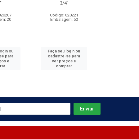
”
3/4''
1/2''
820207
Código: 820221
Código: 820
em: 20
Embalagem: 50
Embalagem:
login ou
Faça seu login ou
Faça seu log
se para
cadastre-se para
cadastre-se 
ços e
ver preços e
ver preços
rar
comprar
comprar