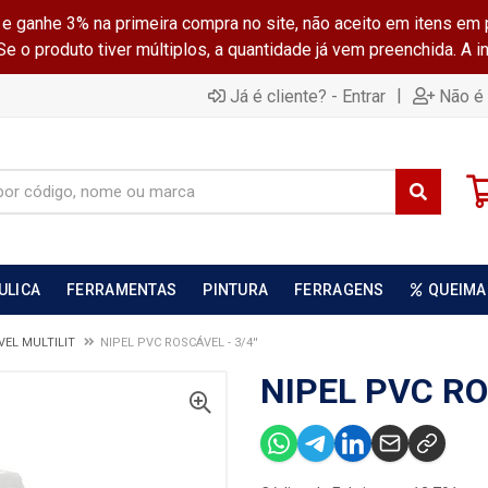
ganhe 3% na primeira compra no site, não aceito em itens em 
 o produto tiver múltiplos, a quantidade já vem preenchida. A 
|
Já é cliente? - Entrar
Não é 
ULICA
FERRAMENTAS
PINTURA
FERRAGENS
QUEIMA
EL MULTILIT
NIPEL PVC ROSCÁVEL - 3/4''
NIPEL PVC ROS