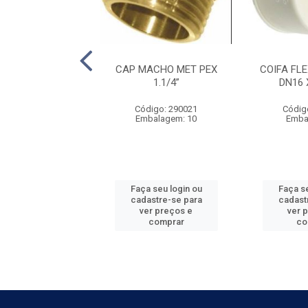
MEA MET PEX 1”
CAP MACHO MET PEX
COIFA FL
1.1/4”
DN16 
digo: 290014
Código: 290021
Códig
balagem: 10
Embalagem: 10
Emba
 seu login ou
Faça seu login ou
Faça se
astre-se para
cadastre-se para
cadast
er preços e
ver preços e
ver 
comprar
comprar
co