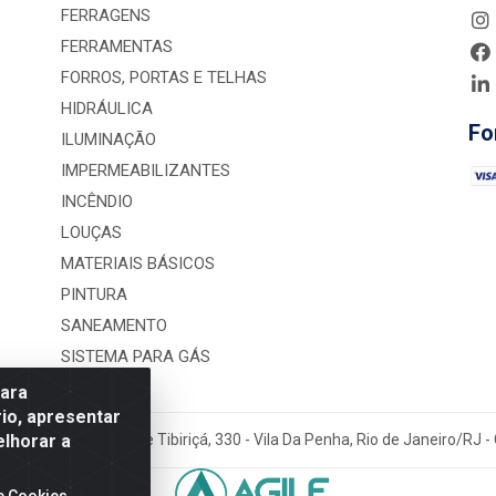
FERRAGENS
FERRAMENTAS
FORROS, PORTAS E TELHAS
HIDRÁULICA
Fo
ILUMINAÇÃO
IMPERMEABILIZANTES
INCÊNDIO
LOUÇAS
MATERIAIS BÁSICOS
PINTURA
SANEAMENTO
SISTEMA PARA GÁS
para
io, apresentar
elhorar a
rução LTDA - Rua Alice Tibiriçá, 330 - Vila Da Penha, Rio de Janeiro/RJ
e Cookies