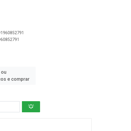
891960852791
1960852791
 ou
ços e comprar