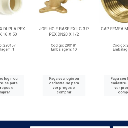
EX DUPLA PEX
JOELHO F BASE FX LG 3 P
CAP FEMEA ME
X 16 X 50
PEX DN20 X 1/2
o: 290157
Código: 290181
Código: 
lagem: 1
Embalagem: 10
Embalag
u login ou
Faça seu login ou
Faça seu 
re-se para
cadastre-se para
cadastre-
preços e
ver preços e
ver pre
mprar
comprar
comp