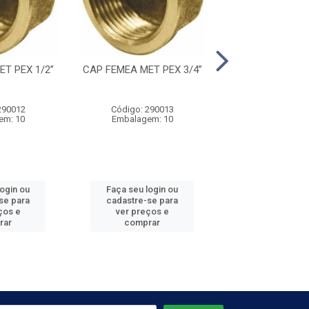
T PEX 1/2”
CAP FEMEA MET PEX 3/4”
CAP FEMEA MET
290012
Código: 290013
Código: 290
em: 10
Embalagem: 10
Embalagem:
login ou
Faça seu login ou
Faça seu log
se para
cadastre-se para
cadastre-se 
ços e
ver preços e
ver preços
rar
comprar
comprar