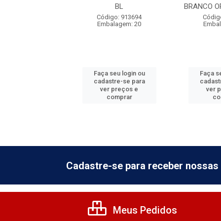
0371.21 BL
BL
BRANCO OR
digo: 913801
Código: 913694
Códig
balagem: 20
Embalagem: 20
Embal
 seu login ou
Faça seu login ou
Faça se
astre-se para
cadastre-se para
cadast
er preços e
ver preços e
ver 
comprar
comprar
co
Cadastre-se para receber nossas 
Meus Pedidos