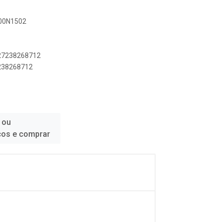
000N1502
427238268712
7238268712
 ou
ços e comprar