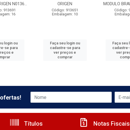
IGEN N0136...
ORIGEN
MODULO BRAN
o: 913691
Código: 913651
Código: 
agem: 16
Embalagem: 10
Embalag
u login ou
Faça seu login ou
Faça seu 
re-se para
cadastre-se para
cadastre-
preços e
ver preços e
ver pre
mprar
comprar
comp
ofertas!
Títulos
Notas Fiscais