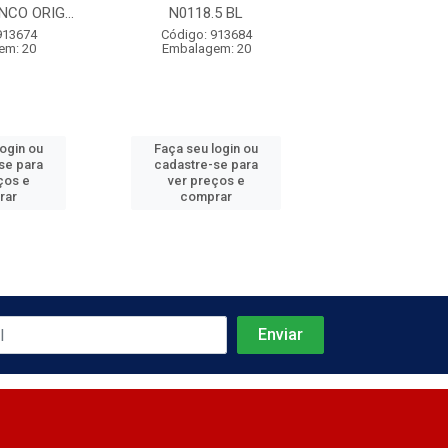
CO ORIG...
N0118.5 BL
N0371.21 
913674
Código: 913684
Código: 913
em: 20
Embalagem: 20
Embalagem:
login ou
Faça seu login ou
Faça seu log
se para
cadastre-se para
cadastre-se 
ços e
ver preços e
ver preços
rar
comprar
comprar