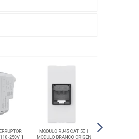
ERRUPTOR
MODULO RJ45 CAT 5E 1
PLACA 4X2 1 MO
110-250V 1
MODULO BRANCO ORIGEN
MODULO BRANCA