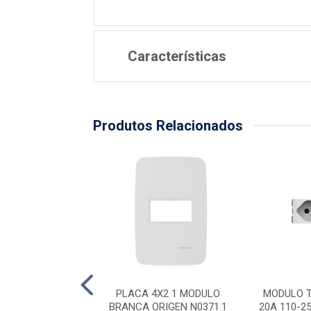
Características
Produtos Relacionados
X2 1 MODULO + 1
PLACA 4X2 1 MODULO
MODULO 
 BRANCA ORIGEN
BRANCA ORIGEN N0371.1
20A 110-2