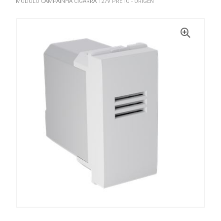
MÓDULO CAMPAINHA CIGARRA 127V PRETO - ORIGEN