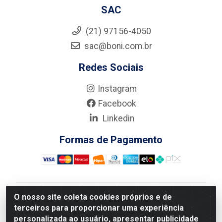
SAC
(21) 97156-4050
sac@boni.com.br
Redes Sociais
Instagram
Facebook
Linkedin
Formas de Pagamento
O nosso site coleta cookies próprios e de
Nova Boni Distribuidora de Material de Construção LTDA
terceiros para proporcionar uma experiência
- Rua Alice Tibiriçá, 330 - Vila Da Penha, Rio de
personalizada ao usuário, apresentar publicidade
Janeiro/RJ - CEP: 21.210-110 - CNPJ: 11.003.135/0001-