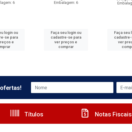
lagem: 6
Embalagem: 6
Embalag
u login ou
Faça seu login ou
Faça seu 
re-se para
cadastre-se para
cadastre-
preços e
ver preços e
ver pre
mprar
comprar
comp
ofertas!
Títulos
Notas Fiscais