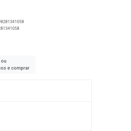
898281341058
8281341058
 ou
ços e comprar