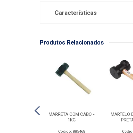
Características
Produtos Relacionados
RRETA 3,00 KG -
MARRETA COM CABO -
MARTELO 
0,385CM
1KG
PRET
digo: 316004
Código: 885468
Códig