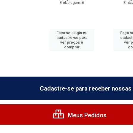
balagem: 6
Embalagem: 6
Emba
 seu login ou
Faça seu login ou
Faça se
astre-se para
cadastre-se para
cadast
er preços e
ver preços e
ver 
comprar
comprar
co
Cadastre-se para receber nossas 
Meus Pedidos