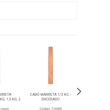
ARRETA
CABO MARRETA 1/2 KG -
CABO MARRETA 3
G, 1,5 KG, 2
ENCERADO
0,385C
G
Código: 316003
Código: 316
316002