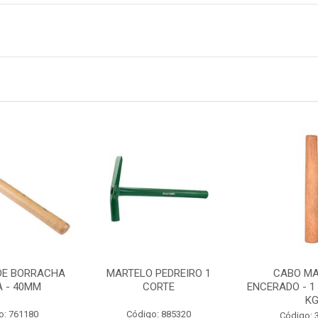
DE BORRACHA
MARTELO PEDREIRO 1
CABO M
A - 40MM
CORTE
ENCERADO - 1 K
K
o: 761180
Código: 885320
Código: 