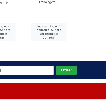
Embalagem: 6
Embalagem
em: 6
login ou
Faça seu login ou
Faça seu log
se para
cadastre-se para
cadastre-se 
ços e
ver preços e
ver preços
rar
comprar
comprar