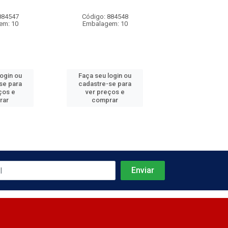
884547
Código: 884548
Código: 884
em: 10
Embalagem: 10
Embalagem
login ou
Faça seu login ou
Faça seu log
se para
cadastre-se para
cadastre-se 
ços e
ver preços e
ver preços
rar
comprar
comprar