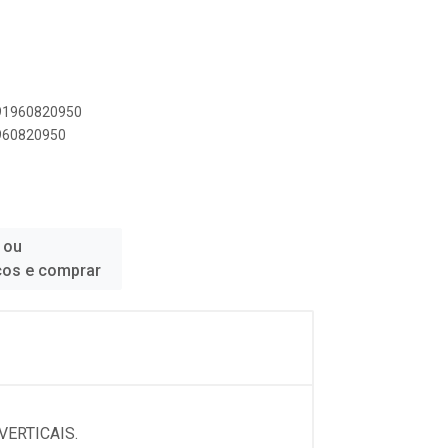
891960820950
1960820950
 ou
ços e comprar
ERTICAIS.