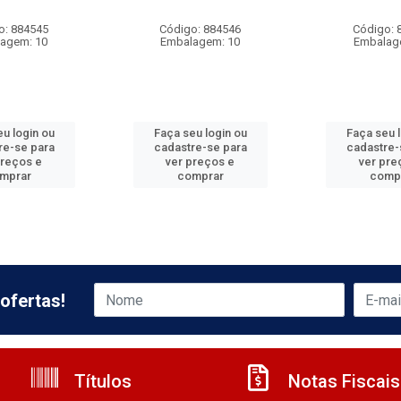
o: 884545
Código: 884546
Código: 
agem: 10
Embalagem: 10
Embalag
u login ou
Faça seu login ou
Faça seu 
re-se para
cadastre-se para
cadastre-
preços e
ver preços e
ver pre
mprar
comprar
comp
ofertas!
Títulos
Notas Fiscais