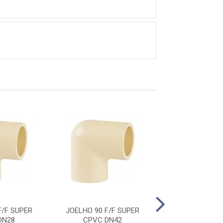
F/F SUPER
JOELHO 90 F/F SUPER
JOELHO 90 F/
DN28
CPVC DN42
CPVC DN