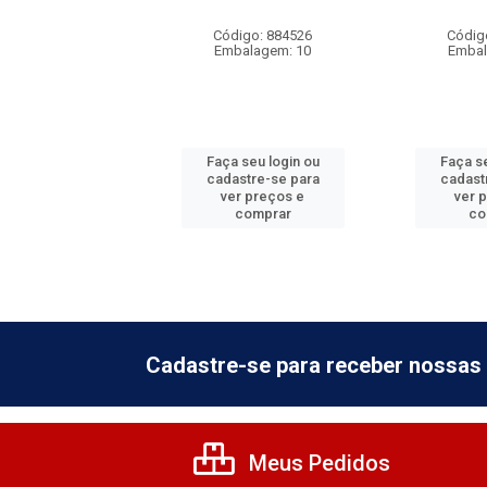
digo: 884549
Código: 884526
Códig
balagem: 5
Embalagem: 10
Embal
 seu login ou
Faça seu login ou
Faça se
astre-se para
cadastre-se para
cadast
er preços e
ver preços e
ver 
comprar
comprar
co
Cadastre-se para receber nossas 
Meus Pedidos