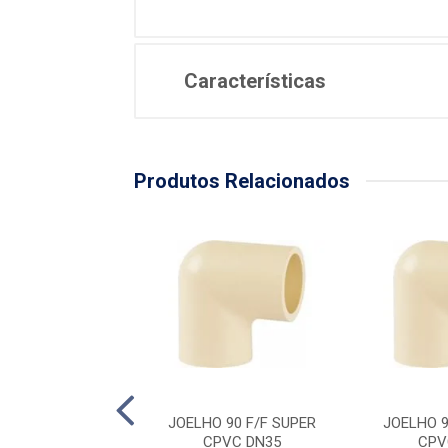
Características
Produtos Relacionados
 90 F/F SUPER
JOELHO 90 F/F SUPER
JOELHO 9
PVC DN54
CPVC DN35
CPV