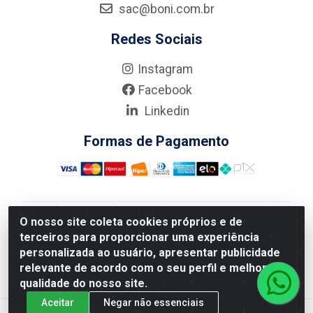
sac@boni.com.br
Redes Sociais
Instagram
Facebook
Linkedin
Formas de Pagamento
O nosso site coleta cookies próprios e de
Nova Boni Distribuidora de Material de Construção LTDA
terceiros para proporcionar uma experiência
- Rua Alice Tibiriçá, 330 - Vila Da Penha, Rio de
personalizada ao usuário, apresentar publicidade
Janeiro/RJ - CEP: 21.210-110 - CNPJ: 11.003.135/0001-
relevante de acordo com o seu perfil e melhorar a
27
qualidade do nosso site.
Aceitar
Negar não essenciais