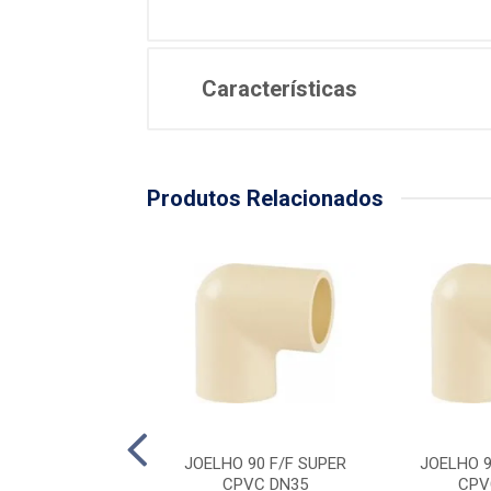
Características
Produtos Relacionados
 90 F/F SUPER
JOELHO 90 F/F SUPER
JOELHO 9
PVC DN54
CPVC DN35
CPV