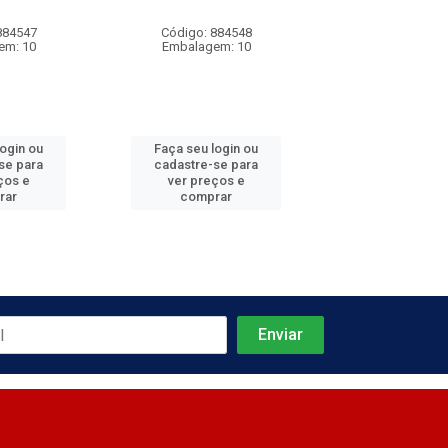
884547
Código: 884548
Código: 884
em: 10
Embalagem: 10
Embalagem
login ou
Faça seu login ou
Faça seu log
se para
cadastre-se para
cadastre-se 
ços e
ver preços e
ver preços
rar
comprar
comprar