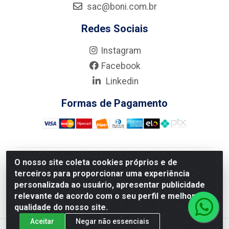
sac@boni.com.br
Redes Sociais
Instagram
Facebook
Linkedin
Formas de Pagamento
O nosso site coleta cookies próprios e de
Nova Boni Distribuidora de Material de Construção LTDA
terceiros para proporcionar uma experiência
- Rua Alice Tibiriçá, 330 - Vila Da Penha, Rio de
personalizada ao usuário, apresentar publicidade
Janeiro/RJ - CEP: 21.210-110 - CNPJ: 11.003.135/0001-
relevante de acordo com o seu perfil e melhorar a
27
qualidade do nosso site.
Aceitar
Negar não essenciais