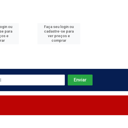
login ou
Faça seu login ou
Faça seu log
se para
cadastre-se para
cadastre-se 
ços e
ver preços e
ver preços
rar
comprar
comprar