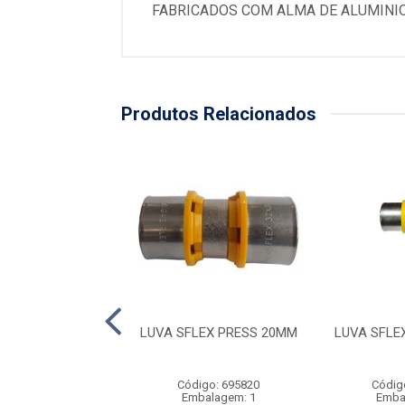
FABRICADOS COM ALMA DE ALUMINIO 
Produtos Relacionados
O 90 R/F SFLEX
LUVA SFLEX PRESS 20MM
LUVA SFLE
SS 26 X 3/4
digo: 695053
Código: 695820
Códig
balagem: 1
Embalagem: 1
Emba