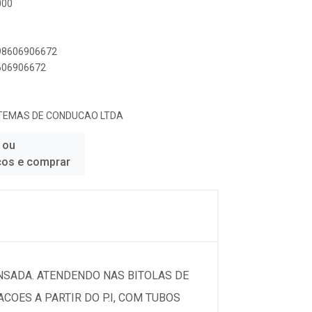
000
898606906672
8606906672
STEMAS DE CONDUCAO LTDA
 ou
ços e comprar
SADA. ATENDENDO NAS BITOLAS DE
COES A PARTIR DO P.I, COM TUBOS