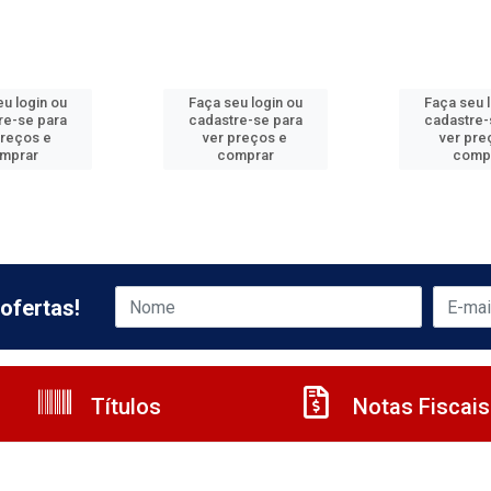
u login ou
Faça seu login ou
Faça seu 
re-se para
cadastre-se para
cadastre-
preços e
ver preços e
ver pre
mprar
comprar
comp
ofertas!
Títulos
Notas Fiscais