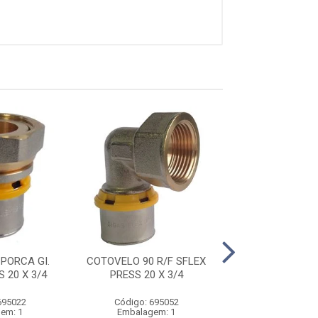
PORCA GI.
COTOVELO 90 R/F SFLEX
COTOVELO 90 R
 20 X 3/4
PRESS 20 X 3/4
PRESS 26 X
695022
Código: 695052
Código: 695
em: 1
Embalagem: 1
Embalagem