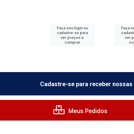
 seu login ou
Faça seu login ou
Faça se
astre-se para
cadastre-se para
cadast
er preços e
ver preços e
ver 
comprar
comprar
co
Cadastre-se para receber nossas 
Meus Pedidos