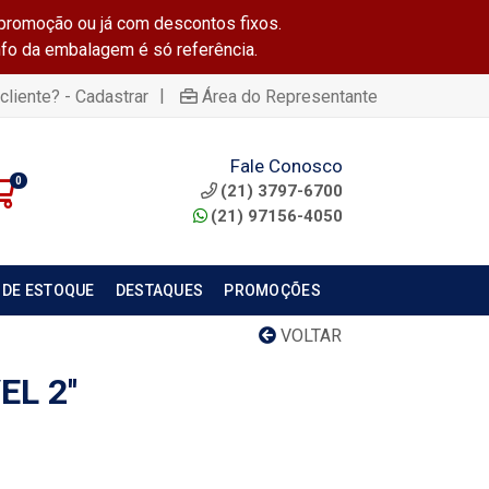
promoção ou já com descontos fixos.
info da embalagem é só referência.
|
cliente? - Cadastrar
Área do Representante
Fale Conosco
0
(21) 3797-6700
(21) 97156-4050
 DE ESTOQUE
DESTAQUES
PROMOÇÕES
VOLTAR
L 2''