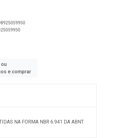
898925059950
8925059950
 ou
ços e comprar
IDAS NA FORMA NBR 6.941 DA ABNT.