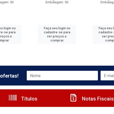
agem: 50
Embalagem: 50
Embalag
u login ou
Faça seu login ou
Faça seu 
re-se para
cadastre-se para
cadastre-
preços e
ver preços e
ver pre
mprar
comprar
comp
ofertas!
Títulos
Notas Fiscais