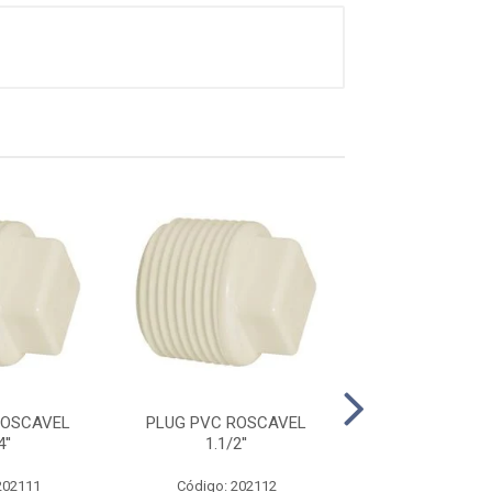
ROSCAVEL
PLUG PVC ROSCAVEL
PLUG PVC ROSC
''
1.1/2''
202111
Código: 202112
Código: 202