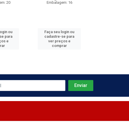
em: 20
Embalagem: 16
Embalagem
login ou
Faça seu login ou
Faça seu log
se para
cadastre-se para
cadastre-se 
ços e
ver preços e
ver preços
rar
comprar
comprar