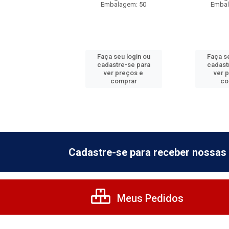
balagem: 5
Embalagem: 50
Embal
 seu login ou
Faça seu login ou
Faça se
astre-se para
cadastre-se para
cadast
er preços e
ver preços e
ver 
comprar
comprar
co
Cadastre-se para receber nossas 
Meus Pedidos