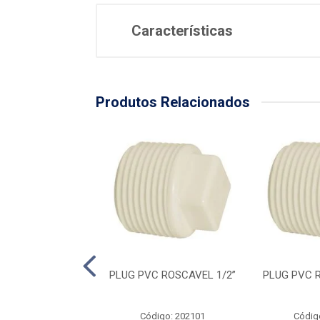
Características
Produtos Relacionados
C ROSCAVEL 2''
PLUG PVC ROSCAVEL 1/2”
PLUG PVC R
digo: 202113
Código: 202101
Códig