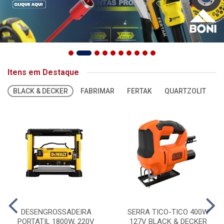
Itens em Destaque
BLACK & DECKER
FABRIMAR
FERTAK
QUARTZOLIT
S
DESENGROSSADEIRA
SERRA TICO-TICO 400W
PORTATIL 1800W, 220V
127V BLACK & DECKER