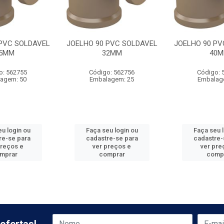
 PVC SOLDAVEL
JOELHO 90 PVC SOLDAVEL
JOELHO 90 PV
5MM
32MM
40
o: 562755
Código: 562756
Código: 
agem: 50
Embalagem: 25
Embalag
u login ou
Faça seu login ou
Faça seu 
re-se para
cadastre-se para
cadastre-
preços e
ver preços e
ver pre
mprar
comprar
comp