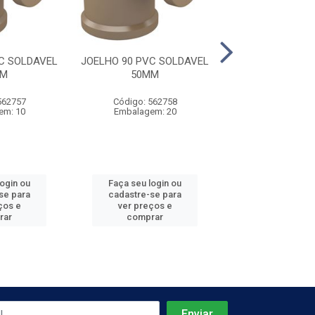
C SOLDAVEL
JOELHO 90 PVC SOLDAVEL
JOELHO 90 PVC 
MM
50MM
60MM
562757
Código: 562758
Código: 562
em: 10
Embalagem: 20
Embalagem:
login ou
Faça seu login ou
Faça seu log
se para
cadastre-se para
cadastre-se 
ços e
ver preços e
ver preços
rar
comprar
comprar