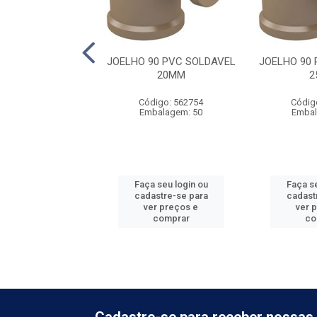
90 PVC SOLDAVEL
JOELHO 90 PVC SOLDAVEL
JOELHO 90
60MM
20MM
2
digo: 562759
Código: 562754
Códig
balagem: 10
Embalagem: 50
Embal
 seu login ou
Faça seu login ou
Faça se
astre-se para
cadastre-se para
cadast
er preços e
ver preços e
ver 
comprar
comprar
co