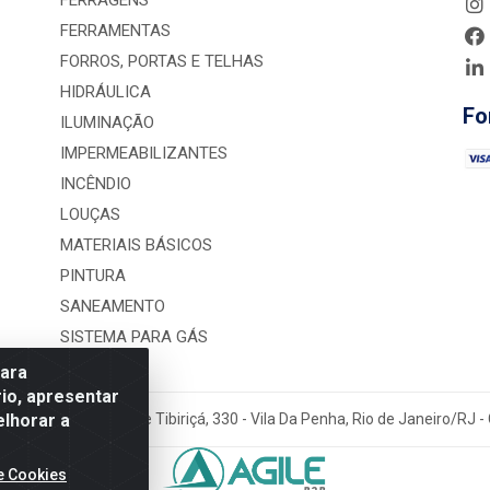
FERRAGENS
FERRAMENTAS
FORROS, PORTAS E TELHAS
HIDRÁULICA
Fo
ILUMINAÇÃO
IMPERMEABILIZANTES
INCÊNDIO
LOUÇAS
MATERIAIS BÁSICOS
PINTURA
SANEAMENTO
SISTEMA PARA GÁS
para
io, apresentar
elhorar a
rução LTDA - Rua Alice Tibiriçá, 330 - Vila Da Penha, Rio de Janeiro/RJ
e Cookies