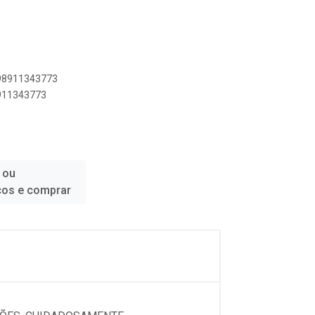
898911343773
8911343773
 ou
ços e comprar