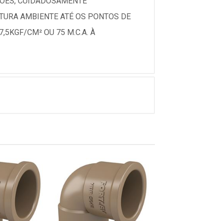
XÕES, CUIDADOSAMENTE
TURA AMBIENTE ATÉ OS PONTOS DE
,5KGF/CM² OU 75 M.C.A. À