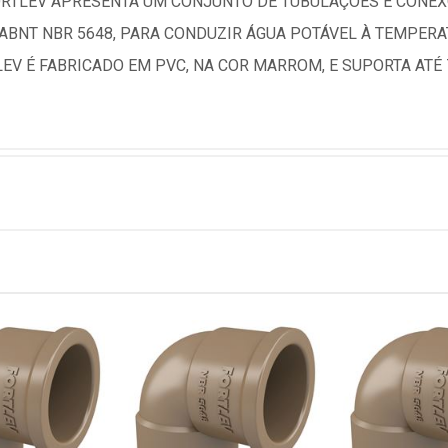
FORTLEV APRESENTA UM CONJUNTO DE TUBULAÇÕES E CONE
NT NBR 5648, PARA CONDUZIR ÁGUA POTÁVEL À TEMPERA
EV É FABRICADO EM PVC, NA COR MARROM, E SUPORTA ATÉ 7