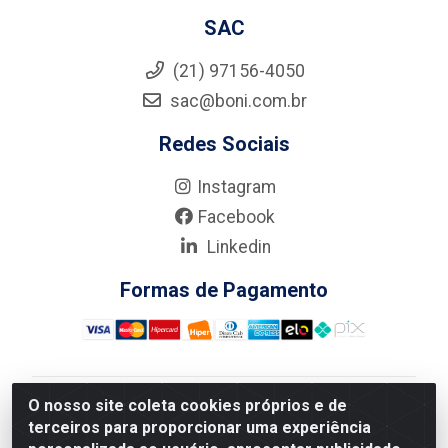
SAC
(21) 97156-4050
sac@boni.com.br
Redes Sociais
Instagram
Facebook
Linkedin
Formas de Pagamento
O nosso site coleta cookies próprios e de
Nova Boni Distribuidora de Material de Construção LTDA
terceiros para proporcionar uma experiência
- Rua Alice Tibiriçá, 330 - Vila Da Penha, Rio de