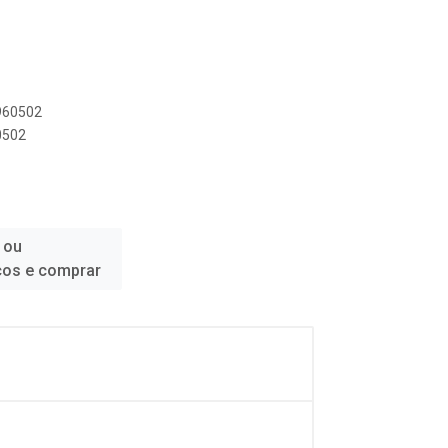
8960502
0502
 ou
ços e comprar