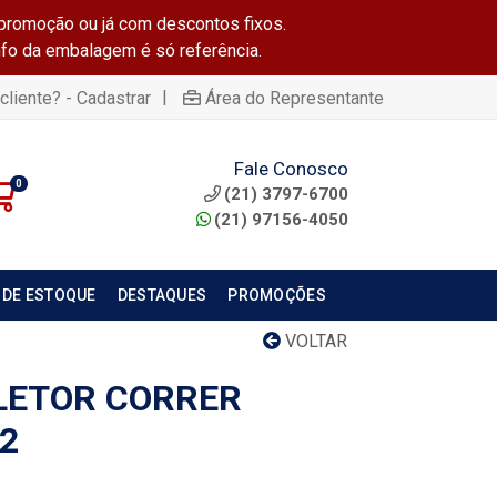
promoção ou já com descontos fixos.
info da embalagem é só referência.
|
cliente? - Cadastrar
Área do Representante
Fale Conosco
0
(21) 3797-6700
(21) 97156-4050
 DE ESTOQUE
DESTAQUES
PROMOÇÕES
VOLTAR
LETOR CORRER
2