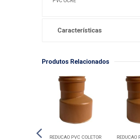
PVC OCRE
Características
Produtos Relacionados
ORRER COLETOR
REDUCAO PVC COLETOR
REDUCAO 