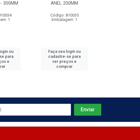
- 300MM
ANEL 200MM
COM ANEL - 
810034
Código: 810035
Código: 810
em: 1
Embalagem: 1
Embalagem
login ou
Faça seu login ou
Faça seu log
se para
cadastre-se para
cadastre-se 
ços e
ver preços e
ver preços
rar
comprar
comprar