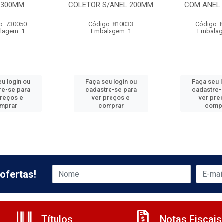
X300MM
COLETOR S/ANEL 200MM
COM ANEL 
o: 730050
Código: 810033
Código: 
lagem: 1
Embalagem: 1
Embalag
u login ou
Faça seu login ou
Faça seu 
re-se para
cadastre-se para
cadastre-
preços e
ver preços e
ver pre
mprar
comprar
comp
ofertas!
Títulos
Notas Fiscais