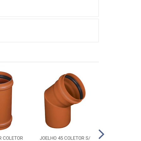
R COLETOR
JOELHO 45 COLETOR S/
LUVA CORRER 