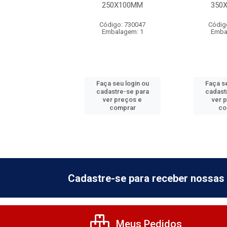
ANEL - 400MM
250X100MM
350
digo: 810037
Código: 730047
Códig
balagem: 1
Embalagem: 1
Emba
 seu login ou
Faça seu login ou
Faça se
astre-se para
cadastre-se para
cadast
er preços e
ver preços e
ver 
comprar
comprar
co
Cadastre-se para receber nossas 
Meus Pedidos