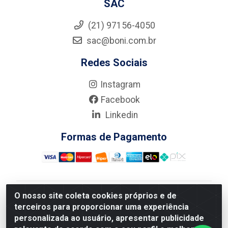
SAC
(21) 97156-4050
sac@boni.com.br
Redes Sociais
Instagram
Facebook
Linkedin
Formas de Pagamento
O nosso site coleta cookies próprios e de
Nova Boni Distribuidora de Material de Construção LTDA
terceiros para proporcionar uma experiência
- Rua Alice Tibiriçá, 330 - Vila Da Penha, Rio de
personalizada ao usuário, apresentar publicidade
Janeiro/RJ - CEP: 21.210-110 - CNPJ: 11.003.135/0001-