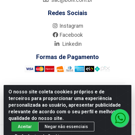
sac@boni.com.br
Redes Sociais
Instagram
Facebook
Linkedin
Formas de Pagamento
O nosso site coleta cookies próprios e de
Nova Boni Distribuidora de Material de Construção LTDA
terceiros para proporcionar uma experiência
- Rua Alice Tibiriçá, 330 - Vila Da Penha, Rio de
personalizada ao usuário, apresentar publicidade
Janeiro/RJ - CEP: 21.210-110 - CNPJ: 11.003.135/0001-
relevante de acordo com o seu perfil e melhorar a
27
qualidade do nosso site.
Aceitar
Negar não essenciais