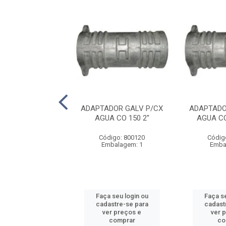
DOR GALV P/CX
ADAPTADOR GALV P/CX
ADAPTADO
A CO 200 3''
AGUA CO 150 2''
AGUA CO
digo: 800230
Código: 800120
Códig
balagem: 1
Embalagem: 1
Emba
 seu login ou
Faça seu login ou
Faça se
astre-se para
cadastre-se para
cadast
er preços e
ver preços e
ver 
comprar
comprar
co