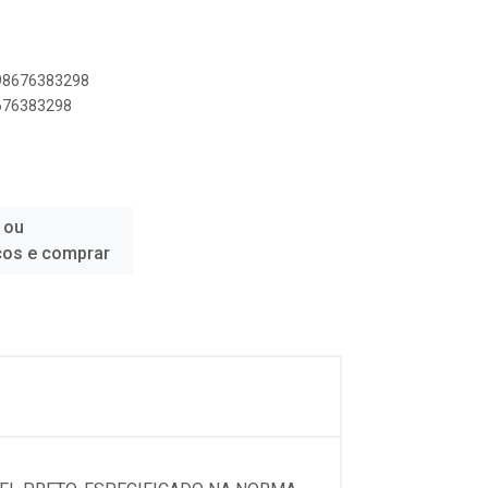
898676383298
8676383298
 ou
ços e comprar