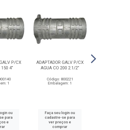
GALV P/CX
ADAPTADOR GALV P/CX
ADAPTADOR GA
150 4''
AGUA CO 200 2.1/2”
AGUA CO 200
800140
Código: 800221
Código: 800
em: 1
Embalagem: 1
Embalagem
login ou
Faça seu login ou
Faça seu log
se para
cadastre-se para
cadastre-se 
ços e
ver preços e
ver preços
rar
comprar
comprar