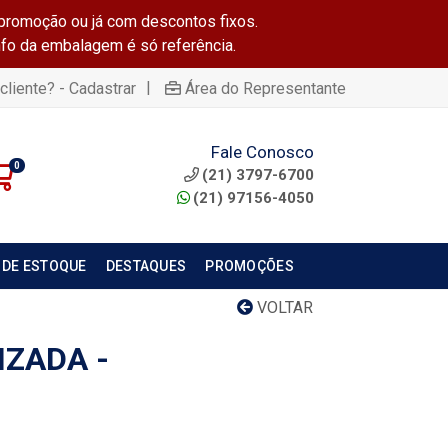
promoção ou já com descontos fixos.
info da embalagem é só referência.
|
cliente? - Cadastrar
Área do Representante
Fale Conosco
0
(21) 3797-6700
(21) 97156-4050
 DE ESTOQUE
DESTAQUES
PROMOÇÕES
VOLTAR
IZADA -