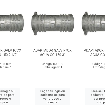
R GALV P/CX
ADAPTADOR GALV P/CX
ADAPTADOR 
 150 2.1/2”
AGUA CO 150 3''
AGUA CO 
o: 800121
Código: 800130
Código: 
lagem: 1
Embalagem: 1
Embalag
u login ou
Faça seu login ou
Faça seu 
re-se para
cadastre-se para
cadastre-
preços e
ver preços e
ver pre
mprar
comprar
comp