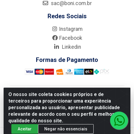
sac@boni.com.br
Redes Sociais
Instagram
Facebook
Linkedin
Formas de Pagamento
O nosso site coleta cookies próprios e de
Nova Boni Distribuidora de Material de Construção LTDA
terceiros para proporcionar uma experiência
- Rua Alice Tibiriçá, 330 - Vila Da Penha, Rio de
personalizada ao usuário, apresentar publicidade
Janeiro/RJ - CEP: 21.210-110 - CNPJ: 11.003.135/0001-
relevante de acordo com o seu perfil e melhorar a
27
qualidade do nosso site.
Aceitar
Negar não essenciais