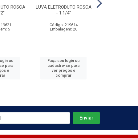
DUTO ROSCA
LUVA ELETRODUTO ROSCA
LUVA ELETRODU
2''
- 1.1/4''
- 2''
219621
Código: 219614
Código: 219
em: 5
Embalagem: 20
Embalagem:
login ou
Faça seu login ou
Faça seu log
se para
cadastre-se para
cadastre-se 
ços e
ver preços e
ver preços
rar
comprar
comprar