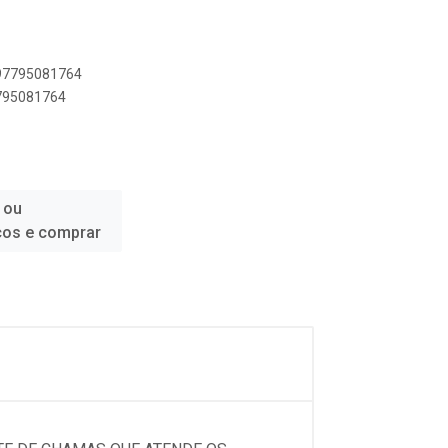
897795081764
7795081764
 ou
ços e comprar