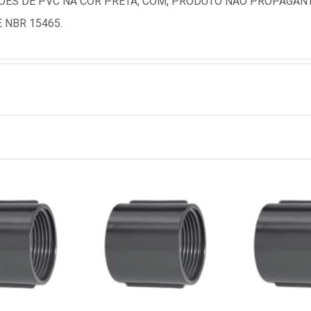
ES DE PVC NA COR PRETA, COM, PRODUTO NAO PROPAGAN
 NBR 15465.