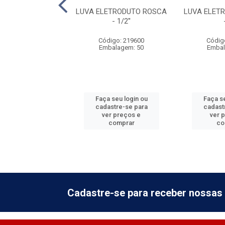
ETRODUTO ROSCA
LUVA ELETRODUTO ROSCA
LUVA ELET
- 2''
- 1/2''
digo: 219620
Código: 219600
Códig
balagem: 10
Embalagem: 50
Embal
 seu login ou
Faça seu login ou
Faça se
astre-se para
cadastre-se para
cadast
er preços e
ver preços e
ver 
comprar
comprar
co
Cadastre-se para receber nossas 