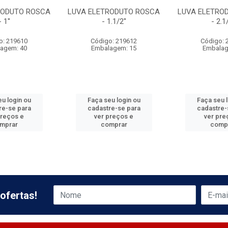
RODUTO ROSCA
LUVA ELETRODUTO ROSCA
LUVA ELETRO
- 1''
- 1.1/2''
- 2.1/
o: 219610
Código: 219612
Código: 
agem: 40
Embalagem: 15
Embalag
u login ou
Faça seu login ou
Faça seu 
re-se para
cadastre-se para
cadastre-
preços e
ver preços e
ver pre
mprar
comprar
comp
ofertas!