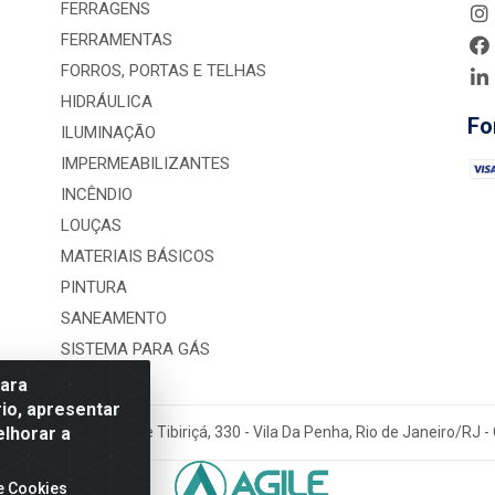
FERRAGENS
FERRAMENTAS
FORROS, PORTAS E TELHAS
HIDRÁULICA
Fo
ILUMINAÇÃO
IMPERMEABILIZANTES
INCÊNDIO
LOUÇAS
MATERIAIS BÁSICOS
PINTURA
SANEAMENTO
SISTEMA PARA GÁS
para
io, apresentar
elhorar a
rução LTDA - Rua Alice Tibiriçá, 330 - Vila Da Penha, Rio de Janeiro/RJ
e Cookies