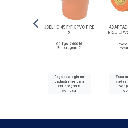
DE REDUÇÃO M/F
JOELHO 45 F/F CPVC FIRE
ADAPTAD
RE - 1.1/4” X 1
2
BICO CPVC
digo: 260011
Código: 260046
Códig
balagem: 5
Embalagem: 2
Embal
 seu login ou
Faça seu login ou
Faça se
astre-se para
cadastre-se para
cadast
er preços e
ver preços e
ver 
comprar
comprar
co