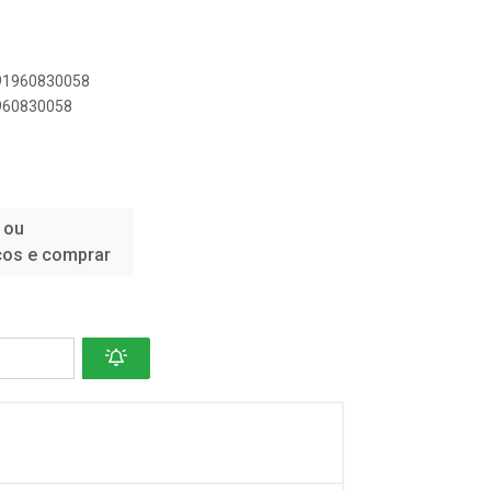
891960830058
1960830058
 ou
ços e comprar