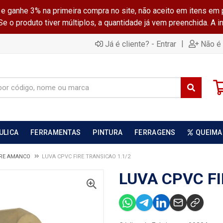
ganhe 3% na primeira compra no site, não aceito em itens em 
 o produto tiver múltiplos, a quantidade já vem preenchida. A 
|
Já é cliente? - Entrar
Não é 
ULICA
FERRAMENTAS
PINTURA
FERRAGENS
QUEIMA
IRE AMANCO
LUVA CPVC FIRE TRANSICAO 1.1/2
LUVA CPVC FI