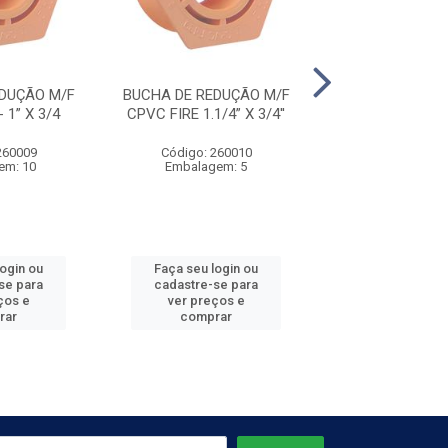
DUÇÃO M/F
BUCHA DE REDUÇÃO M/F
BUCHA DE REDU
 1” X 3/4
CPVC FIRE 1.1/4” X 3/4''
CPVC FIRE - 1.
260009
Código: 260010
Código: 260
em: 10
Embalagem: 5
Embalagem
login ou
Faça seu login ou
Faça seu log
se para
cadastre-se para
cadastre-se 
ços e
ver preços e
ver preços
rar
comprar
comprar