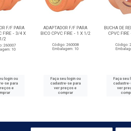
OR F/F PARA
ADAPTADOR F/F PARA
BUCHA DE RE
 FIRE - 3/4 X
BICO CPVC FIRE - 1 X 1/2
CPVC FIRE -
1/2
Código: 260008
Código: 
o: 260007
Embalagem: 10
Embalag
agem: 10
u login ou
Faça seu login ou
Faça seu 
re-se para
cadastre-se para
cadastre-
preços e
ver preços e
ver pre
mprar
comprar
comp